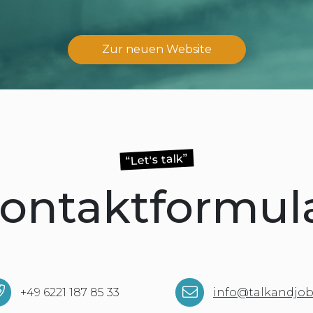
Zur neuen Website
“Let's talk”
ontaktformul
+49 6221 187 85 33
info@talkandjob