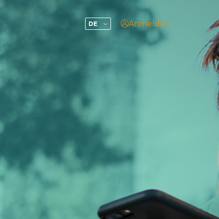
User
Anmelden
DE
account
menu